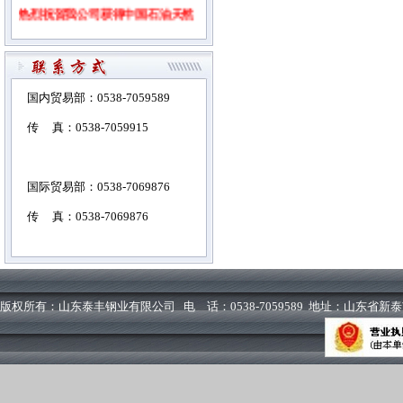
热烈祝贺我公司获得中国石油天然
气集团公司物资供应商准入证书！
2010年5月28日，中国钢协冷弯型
国内贸易部：0538-7059589
钢协会理事长、国际管材协会
传 真：0538-7059915
（ITA）中国地区负责人丁国良先
生及协会秘书长张瑞林女士来我公
国际贸易部：0538-7069876
司调研。丁国良先生和张瑞林女士
传 真：0538-7069876
兴致勃勃的参观了石油钢管车间
HFW426生产线，对我公司的装备
水平、产品质量、现场管理给予高
版权所有：山东泰丰钢业有限公司 电 话：0538-7059589 地址：山东省
度评价，并表示将进一步发挥协会
优势，在市场开拓方面给予更多的
支持。