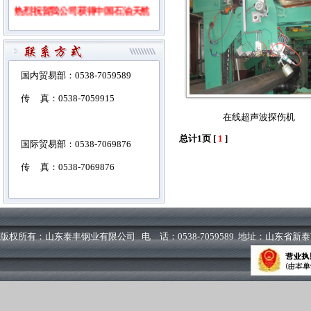
热烈祝贺我公司获得中国石油天然
气集团公司物资供应商准入证书！
2010年5月28日，中国钢协冷弯型
国内贸易部：0538-7059589
钢协会理事长、国际管材协会
传 真：0538-7059915
在线超声波探伤机
（ITA）中国地区负责人丁国良先
总计1页 [
1
]
生及协会秘书长张瑞林女士来我公
国际贸易部：0538-7069876
司调研。丁国良先生和张瑞林女士
传 真：0538-7069876
兴致勃勃的参观了石油钢管车间
HFW426生产线，对我公司的装备
水平、产品质量、现场管理给予高
版权所有：山东泰丰钢业有限公司 电 话：0538-7059589 地址：山东省
度评价，并表示将进一步发挥协会
优势，在市场开拓方面给予更多的
支持。