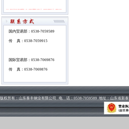
热烈祝贺我公司获得中国石油天然
气集团公司物资供应商准入证书！
国内贸易部：0538-7059589
2010年5月28日，中国钢协冷弯型
传 真：0538-7059915
钢协会理事长、国际管材协会
（ITA）中国地区负责人丁国良先
国际贸易部：0538-7069876
生及协会秘书长张瑞林女士来我公
传 真：0538-7069876
司调研。丁国良先生和张瑞林女士
兴致勃勃的参观了石油钢管车间
HFW426生产线，对我公司的装备
版权所有：山东泰丰钢业有限公司 电 话：0538-7059589 地址：山东省
水平、产品质量、现场管理给予高
度评价，并表示将进一步发挥协会
优势，在市场开拓方面给予更多的