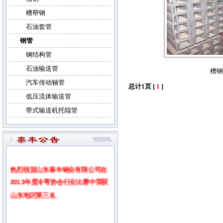
槽帮钢
石油套管
钢管
钢结构管
石油输送管
槽钢
汽车传动轴管
总计1页 [
1
]
低压流体输送管
带式输送机托辊管
热烈祝贺山东泰丰钢业有限公司在
2013年度冷弯协会行业比赛中荣获
山东地区第三名
。